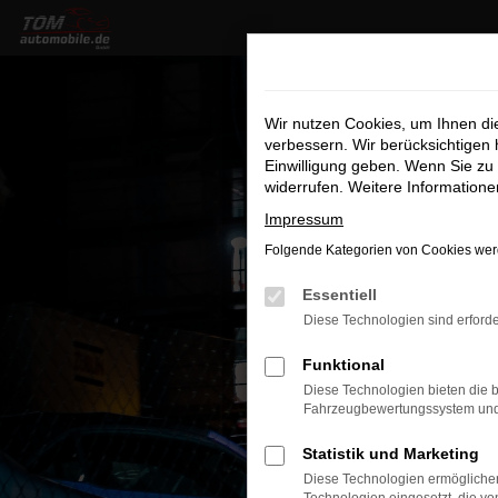
Zum
Hauptinhalt
springen
Wir nutzen Cookies, um Ihnen d
verbessern. Wir berücksichtigen 
Einwilligung geben. Wenn Sie zu 
widerrufen. Weitere Information
Impressum
Folgende Kategorien von Cookies werd
Essentiell
Diese Technologien sind erforde
Funktional
Diese Technologien bieten die b
Fahrzeugbewertungssystem und w
Statistik und Marketing
Diese Technologien ermöglichen